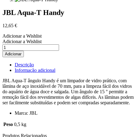
JBL Aqua-T Handy
12,65
€
Adicionar a Wishlist
Adicionar a Wishlist
Quantidade
de
Adicionar
JBL
Aqua-
Descrição
T
Informação adicional
Handy
JBL Aqua-T ângulo Handy é um limpador de vidro prático, com
lâmina de aço inoxidável de 70 mm, para a limpeza fácil dos vidros
do aquário de água doce e salgada. Um ângulo de 15 ° permitir a
remoção fácil dos revestimentos de algas difíceis. As lâminas podem
ser facilmente substituídas e podem ser compradas separadamente.
Marca: JBL
Peso
0,5 kg
Produtos Relacionados