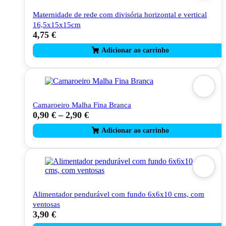
Maternidade de rede com divisória horizontal e vertical
16,5x15x15cm
4,75
€
Camaroeiro Malha Fina Branca
0,90
€
–
2,90
€
This
product
has
multiple
variants.
The
options
may
be
Alimentador pendurável com fundo 6x6x10 cms, com
chosen
ventosas
on
3,90
€
the
product