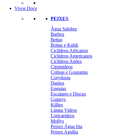
Vivos Doce
PEIXES
Água Salobra
Barbos
Bettas
Botias e Kuhli
Ciclideos Africanos
Ciclideos Americanos
Ciclideos Anões
Ciprinideos
Colisas e Gouramis
Corydoras
Danios
Enguias
Escalares e Discus
Guppys
Killies
Limpa Vidros
Loricarideos
Mollys
Peixes Água fria
Peixes Agulha