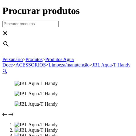
Procurar produtos
×
Peixanário
>
Produtos
>
Produtos Agua
Doce
>
ACESSORIOS
>
Limpeza/manutenção
>
JBL Aqua-T Handy
🔍