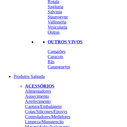
Rotala
Sagitaria
Salvinia
Staurogyne
Vallisneria
Vesicularia
Outras
OUTROS VIVOS
Camarões
Caracois
Rãs
Caranguejos
Produtos Salgada
ACESSÓRIOS
Alimentadores
Aquecimento
Arrefecimento
Captura/Embalagem
Colas/Silicones/Epoxys
Controladores/Medidores
Limpeza/Manutenção
Maternidades/Isolamento