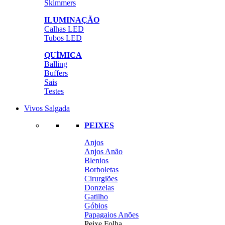
Skimmers
ILUMINAÇÃO
Calhas LED
Tubos LED
QUÍMICA
Balling
Buffers
Sais
Testes
Vivos Salgada
PEIXES
Anjos
Anjos Anão
Blenios
Borboletas
Cirurgiões
Donzelas
Gatilho
Góbios
Papagaios Anões
Peixe Folha