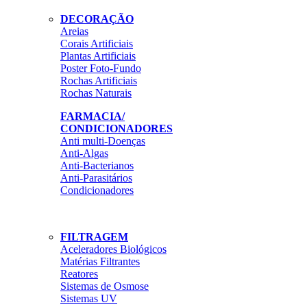
DECORAÇÃO
Areias
Corais Artificiais
Plantas Artificiais
Poster Foto-Fundo
Rochas Artificiais
Rochas Naturais
FARMACIA/
CONDICIONADORES
Anti multi-Doenças
Anti-Algas
Anti-Bacterianos
Anti-Parasitários
Condicionadores
FILTRAGEM
Aceleradores Biológicos
Matérias Filtrantes
Reatores
Sistemas de Osmose
Sistemas UV