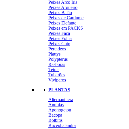
Peixes Arco Iris
Peixes Arqueiro
Peixes Balão
Peixes de Cardume
Peixes Elefante
Peixes em PACKS
Peixes Faca
Peixes Folha
Peixes Gato
Percideos
Plattys
Polypterus
Rasboras
Tetras
Tubarões
Vivíparos
PLANTAS
Alternanthera
Anubias
Aponogeton
Bacopa
Bolbitis
Bucephalandra