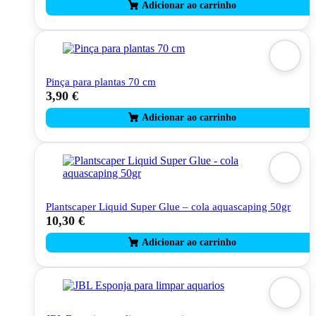
page
Pinça para plantas 70 cm
3,90
€
Plantscaper Liquid Super Glue – cola aquascaping 50gr
10,30
€