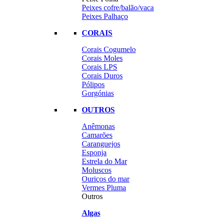
Peixes cofre/balão/vaca
Peixes Palhaço
CORAIS
Corais Cogumelo
Corais Moles
Corais LPS
Corais Duros
Pólipos
Gorgónias
OUTROS
Anêmonas
Camarões
Caranguejos
Esponja
Estrela do Mar
Moluscos
Ouriços do mar
Vermes Pluma
Outros
Algas