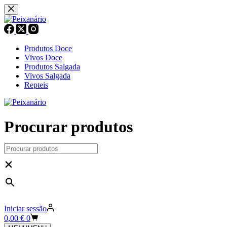
Pular
para
o
conteúdo
Produtos Doce
Vivos Doce
Produtos Salgada
Vivos Salgada
Repteis
Procurar produtos
×
Iniciar sessão
Carrinho
0,00
€
0
de