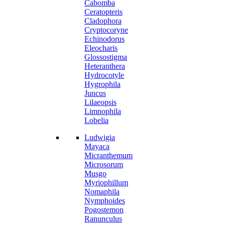
Cabomba
Ceratopteris
Cladophora
Cryptocoryne
Echinodorus
Eleocharis
Glossostigma
Heteranthera
Hydrocotyle
Hygrophila
Juncus
Lilaeopsis
Limnophila
Lobelia
Ludwigia
Mayaca
Micranthemum
Microsorum
Musgo
Myriophillum
Nomaphila
Nymphoides
Pogostemon
Ranunculus