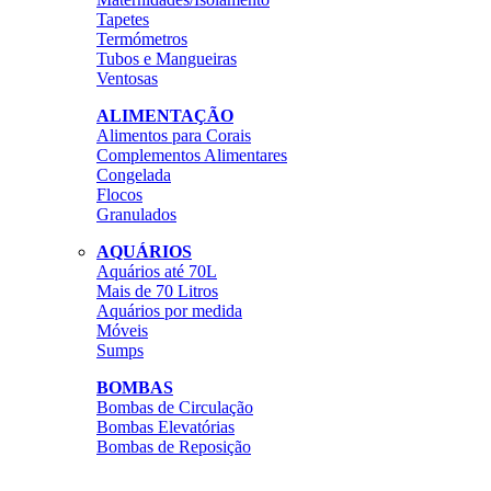
Tapetes
Termómetros
Tubos e Mangueiras
Ventosas
ALIMENTAÇÃO
Alimentos para Corais
Complementos Alimentares
Congelada
Flocos
Granulados
AQUÁRIOS
Aquários até 70L
Mais de 70 Litros
Aquários por medida
Móveis
Sumps
BOMBAS
Bombas de Circulação
Bombas Elevatórias
Bombas de Reposição