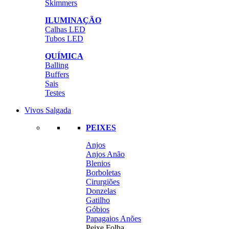
Skimmers
ILUMINAÇÃO
Calhas LED
Tubos LED
QUÍMICA
Balling
Buffers
Sais
Testes
Vivos Salgada
PEIXES
Anjos
Anjos Anão
Blenios
Borboletas
Cirurgiões
Donzelas
Gatilho
Góbios
Papagaios Anões
Peixe Folha