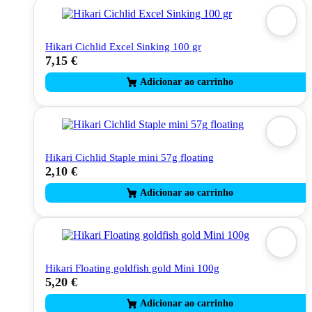
The
options
may
Hikari Cichlid Excel Sinking 100 gr
be
7,15
€
chosen
on
the
product
page
Hikari Cichlid Staple mini 57g floating
2,10
€
Hikari Floating goldfish gold Mini 100g
5,20
€