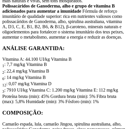
mais naturais e vivas, sem tons mosqueados.
Polissacáridos de Ganoderma, alho e grupo de vitamina B
adicionados para aumentar a imunidade
Fórmula de reforço
imunitário de qualidade superior: rica em nutrientes valiosos como
polissacáridos de Ganoderma, alho, spirulina australiana, vitamina
A, D3, C, E, B1, B2, B6, & B12), β-caroteno, minerais naturais e
oligoelementos para fortalecer o sistema imunitário dos teus peixes,
aumentar o metabolismo, aumentar a energia e reduzir as doenças.
ANÁLISE GARANTIDA:
Vitamina A: 44.100 UI/kg Vitamina B
: 7,7 mg/kg Vitamina B
1
: 22,4 mg/kg Vitamina B
2
: 14 mg/kg Vitamina B
6
: 0,07 mg/kg Vitamina D
12
: 7910 UI/kg Vitamina C: 1.200 mg/kg Vitamina E: 112 mg/kg
3
Proteína bruta (min): 45% Gordura bruta (min): 5% Fibra bruta
(max): 5,8% Humidade (min): 3% Fósforo (min): 1%
COMPOSIÇÃO:
Camarão espada, lula, camarão Jingou, spirulina australiana, alho,