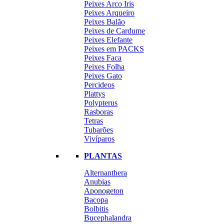
Peixes Arco Iris
Peixes Arqueiro
Peixes Balão
Peixes de Cardume
Peixes Elefante
Peixes em PACKS
Peixes Faca
Peixes Folha
Peixes Gato
Percideos
Plattys
Polypterus
Rasboras
Tetras
Tubarões
Vivíparos
PLANTAS
Alternanthera
Anubias
Aponogeton
Bacopa
Bolbitis
Bucephalandra