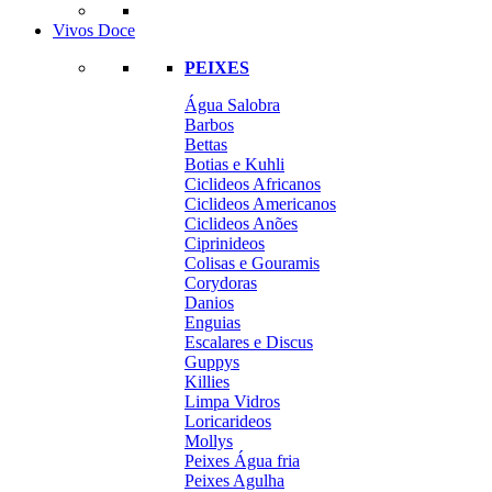
Vivos Doce
PEIXES
Água Salobra
Barbos
Bettas
Botias e Kuhli
Ciclideos Africanos
Ciclideos Americanos
Ciclideos Anões
Ciprinideos
Colisas e Gouramis
Corydoras
Danios
Enguias
Escalares e Discus
Guppys
Killies
Limpa Vidros
Loricarideos
Mollys
Peixes Água fria
Peixes Agulha