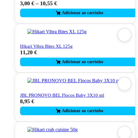
3,00
€
–
10,55
€
This
product
has
multiple
variants.
The
options
may
Hikari Vibra Bites XL 125g
be
11,20
€
chosen
on
the
product
page
JBL PRONOVO BEL Flocos Baby 3X10 ml
8,95
€