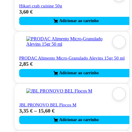
Hikari crab cuisine 50g
3,60
€
PRODAC Alimento Micro-Granulado Alevins 15gr 50 ml
2,85
€
JBL PRONOVO BEL Flocos M
3,35
€
–
15,60
€
This
product
has
multiple
variants.