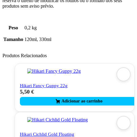
reserva o direito de modificar os rótulos ou o formato dos seus
produtos sem aviso prévio.
Peso
0,2 kg
Tamanho
120ml, 330ml
Produtos Relacionados
Hikari Fancy Guppy 22g
5,50
€
Hikari Cichlid Gold Floating