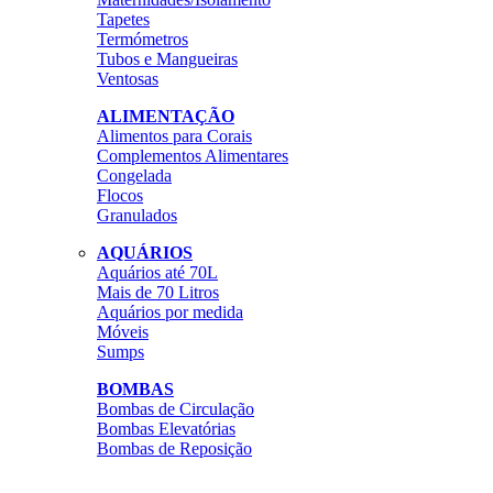
Tapetes
Termómetros
Tubos e Mangueiras
Ventosas
ALIMENTAÇÃO
Alimentos para Corais
Complementos Alimentares
Congelada
Flocos
Granulados
AQUÁRIOS
Aquários até 70L
Mais de 70 Litros
Aquários por medida
Móveis
Sumps
BOMBAS
Bombas de Circulação
Bombas Elevatórias
Bombas de Reposição