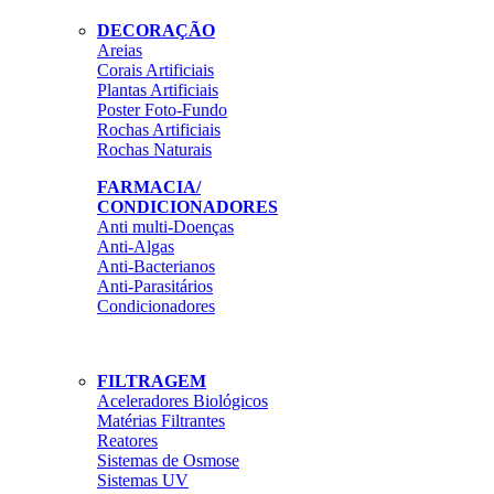
DECORAÇÃO
Areias
Corais Artificiais
Plantas Artificiais
Poster Foto-Fundo
Rochas Artificiais
Rochas Naturais
FARMACIA/
CONDICIONADORES
Anti multi-Doenças
Anti-Algas
Anti-Bacterianos
Anti-Parasitários
Condicionadores
FILTRAGEM
Aceleradores Biológicos
Matérias Filtrantes
Reatores
Sistemas de Osmose
Sistemas UV