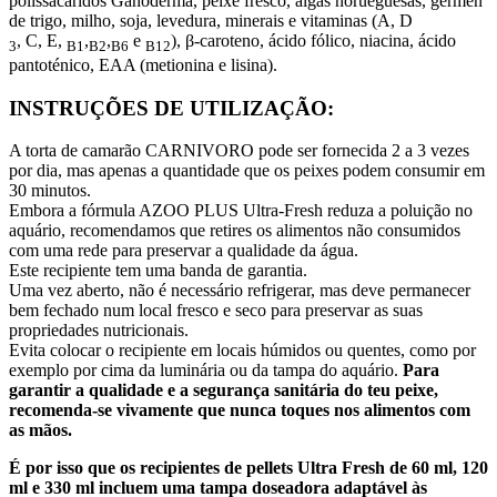
polissacáridos Ganoderma, peixe fresco, algas norueguesas, gérmen
de trigo, milho, soja, levedura, minerais e vitaminas (A, D
, C, E,
,
,
e
), β-caroteno, ácido fólico, niacina, ácido
3
B1
B2
B6
B12
pantoténico, EAA (metionina e lisina).
INSTRUÇÕES DE UTILIZAÇÃO:
A torta de camarão CARNIVORO pode ser fornecida 2 a 3 vezes
por dia, mas apenas a quantidade que os peixes podem consumir em
30 minutos.
Embora a fórmula AZOO PLUS Ultra-Fresh reduza a poluição no
aquário, recomendamos que retires os alimentos não consumidos
com uma rede para preservar a qualidade da água.
Este recipiente tem uma banda de garantia.
Uma vez aberto, não é necessário refrigerar, mas deve permanecer
bem fechado num local fresco e seco para preservar as suas
propriedades nutricionais.
Evita colocar o recipiente em locais húmidos ou quentes, como por
exemplo por cima da luminária ou da tampa do aquário.
Para
garantir a qualidade e a segurança sanitária do teu peixe,
recomenda-se vivamente que nunca toques nos alimentos com
as mãos.
É por isso que os recipientes de pellets Ultra Fresh de 60 ml, 120
ml e 330 ml incluem uma tampa doseadora adaptável às