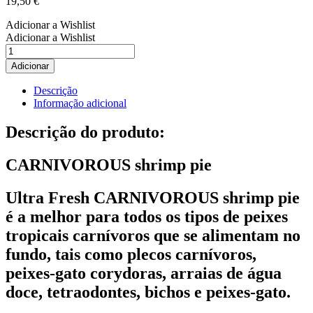
19,50
€
Adicionar a Wishlist
Adicionar a Wishlist
Quantidade
de
Adicionar
AZOO
PLUS
Descrição
ULTRA
Informação adicional
FRESH
Pastilhas
Descrição do produto:
fundo
pasta
CARNIVOROUS shrimp pie
camarão
Carnivoros
330ml
Ultra Fresh CARNIVOROUS shrimp pie
/
130g
é a melhor para todos os tipos de peixes
tropicais carnívoros que se alimentam no
fundo, tais como plecos carnívoros,
peixes-gato corydoras, arraias de água
doce, tetraodontes, bichos e peixes-gato.