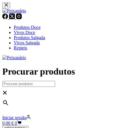
Pular
para
o
conteúdo
Produtos Doce
Vivos Doce
Produtos Salgada
Vivos Salgada
Repteis
Procurar produtos
×
Iniciar sessão
Carrinho
0,00
€
0
de