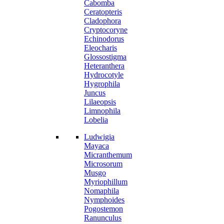
Cabomba
Ceratopteris
Cladophora
Cryptocoryne
Echinodorus
Eleocharis
Glossostigma
Heteranthera
Hydrocotyle
Hygrophila
Juncus
Lilaeopsis
Limnophila
Lobelia
Ludwigia
Mayaca
Micranthemum
Microsorum
Musgo
Myriophillum
Nomaphila
Nymphoides
Pogostemon
Ranunculus