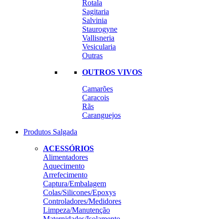
Rotala
Sagitaria
Salvinia
Staurogyne
Vallisneria
Vesicularia
Outras
OUTROS VIVOS
Camarões
Caracois
Rãs
Caranguejos
Produtos Salgada
ACESSÓRIOS
Alimentadores
Aquecimento
Arrefecimento
Captura/Embalagem
Colas/Silicones/Epoxys
Controladores/Medidores
Limpeza/Manutenção
Maternidades/Isolamento