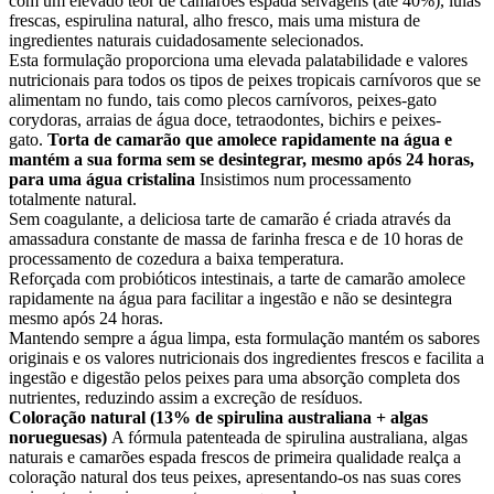
com um elevado teor de camarões espada selvagens (até 40%), lulas
frescas, espirulina natural, alho fresco, mais uma mistura de
ingredientes naturais cuidadosamente selecionados.
Esta formulação proporciona uma elevada palatabilidade e valores
nutricionais para todos os tipos de peixes tropicais carnívoros que se
alimentam no fundo, tais como plecos carnívoros, peixes-gato
corydoras, arraias de água doce, tetraodontes, bichirs e peixes-
gato.
Torta de camarão que amolece rapidamente na água e
mantém a sua forma sem se desintegrar, mesmo após 24 horas,
para uma água cristalina
Insistimos num processamento
totalmente natural.
Sem coagulante, a deliciosa tarte de camarão é criada através da
amassadura constante de massa de farinha fresca e de 10 horas de
processamento de cozedura a baixa temperatura.
Reforçada com probióticos intestinais, a tarte de camarão amolece
rapidamente na água para facilitar a ingestão e não se desintegra
mesmo após 24 horas.
Mantendo sempre a água limpa, esta formulação mantém os sabores
originais e os valores nutricionais dos ingredientes frescos e facilita a
ingestão e digestão pelos peixes para uma absorção completa dos
nutrientes, reduzindo assim a excreção de resíduos.
Coloração natural (13% de spirulina australiana + algas
norueguesas)
A fórmula patenteada de spirulina australiana, algas
naturais e camarões espada frescos de primeira qualidade realça a
coloração natural dos teus peixes, apresentando-os nas suas cores