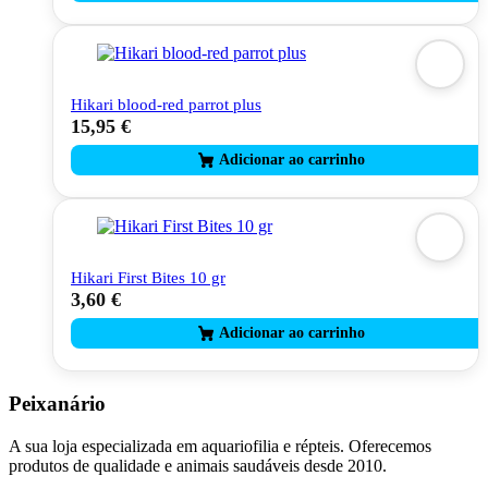
Hikari blood-red parrot plus
15,95
€
This
product
has
multiple
variants.
The
options
may
Hikari First Bites 10 gr
be
3,60
€
chosen
on
the
product
page
Peixanário
A sua loja especializada em aquariofilia e répteis. Oferecemos
produtos de qualidade e animais saudáveis desde 2010.