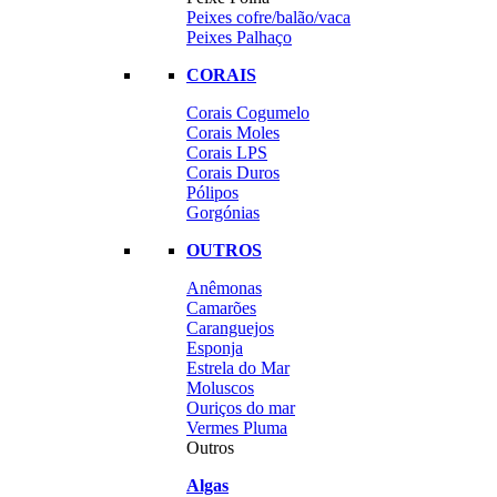
Peixes cofre/balão/vaca
Peixes Palhaço
CORAIS
Corais Cogumelo
Corais Moles
Corais LPS
Corais Duros
Pólipos
Gorgónias
OUTROS
Anêmonas
Camarões
Caranguejos
Esponja
Estrela do Mar
Moluscos
Ouriços do mar
Vermes Pluma
Outros
Algas