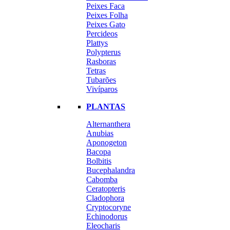
Peixes Faca
Peixes Folha
Peixes Gato
Percideos
Plattys
Polypterus
Rasboras
Tetras
Tubarões
Vivíparos
PLANTAS
Alternanthera
Anubias
Aponogeton
Bacopa
Bolbitis
Bucephalandra
Cabomba
Ceratopteris
Cladophora
Cryptocoryne
Echinodorus
Eleocharis