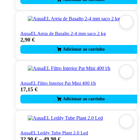
has
multiple
variants.
The
options
may
AquaEL Areia de Basalto 2-4 mm saco 2 kg
be
2,90
€
chosen
on
the
product
page
AquaEL Filtro Interior Pat Mini 400 l/h
17,15
€
AquaEL Leddy Tube Plant 2.0 Led
32,90
€
–
49,90
€
This