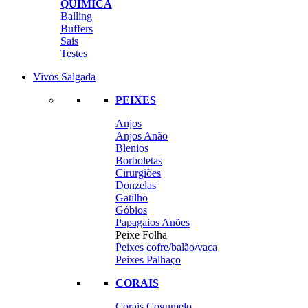
QUÍMICA
Balling
Buffers
Sais
Testes
Vivos Salgada
PEIXES
Anjos
Anjos Anão
Blenios
Borboletas
Cirurgiões
Donzelas
Gatilho
Góbios
Papagaios Anões
Peixe Folha
Peixes cofre/balão/vaca
Peixes Palhaço
CORAIS
Corais Cogumelo