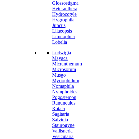
Glossostigma
Heteranthera
Hydrocotyle
Hygrophila
Juncus
Lilaeopsis
Limnophila
Lobelia
Ludwigia
Mayaca
Micranthemum
Microsorum
Musgo
Myriophillum
Nomaphila
Nymphoides
Pogostemon
Ranunculus
Rotala
Sagitaria
Salvinia
Staurogyne
Vallisneria
Vesicularia