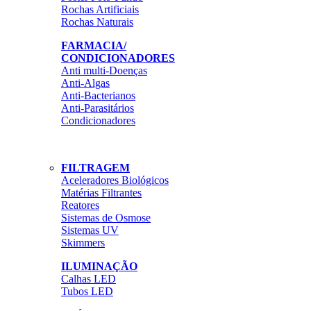
Rochas Artificiais
Rochas Naturais
FARMACIA/
CONDICIONADORES
Anti multi-Doenças
Anti-Algas
Anti-Bacterianos
Anti-Parasitários
Condicionadores
FILTRAGEM
Aceleradores Biológicos
Matérias Filtrantes
Reatores
Sistemas de Osmose
Sistemas UV
Skimmers
ILUMINAÇÃO
Calhas LED
Tubos LED