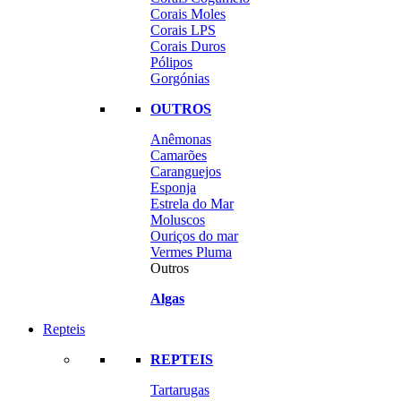
Corais Moles
Corais LPS
Corais Duros
Pólipos
Gorgónias
OUTROS
Anêmonas
Camarões
Caranguejos
Esponja
Estrela do Mar
Moluscos
Ouriços do mar
Vermes Pluma
Outros
Algas
Repteis
REPTEIS
Tartarugas