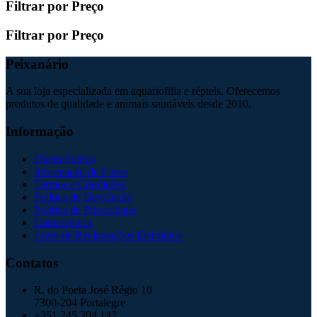
Filtrar por Preço
Filtrar por Preço
Peixanário
A sua loja especializada em aquariofilia e répteis. Oferecemos
produtos de qualidade e animais saudáveis desde 2010.
Informação
Quem Somos
Informação de Envio
Termos e Condições
Política de Devolução
Política de Privacidade
Contacte-nos
Livro de Reclamações Eletrónico
Contatos
R. do Poeta José Régio 10
7300-204 Portalegre
+351 245 204 147