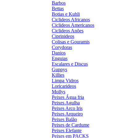
Barbos
Bettas
Botias e Kuhli
Ciclideos Africanos
Ciclideos Americanos
Ciclideos Anões
Ciprinideos
Colisas e Gouramis
Corydoras
Danios
Enguias
Escalares e Discus
Guppys
Killies
Limpa Vidros
Loricarideos
Mollys
Peixes Água fria
Peixes Agulha
Peixes Arco Iris
Peixes Arqueiro
Peixes Balão
Peixes de Cardume
Peixes Elefante
Peixes em PACKS