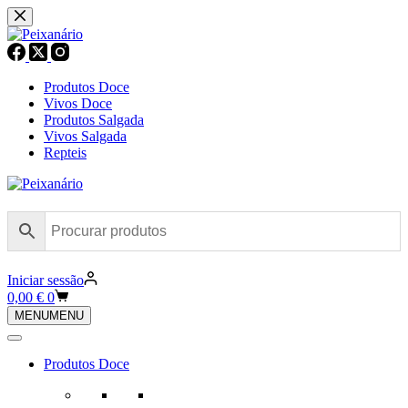
Pular
para
o
conteúdo
Produtos Doce
Vivos Doce
Produtos Salgada
Vivos Salgada
Repteis
Iniciar sessão
Carrinho
0,00
€
0
de
MENU
MENU
compras
Produtos Doce