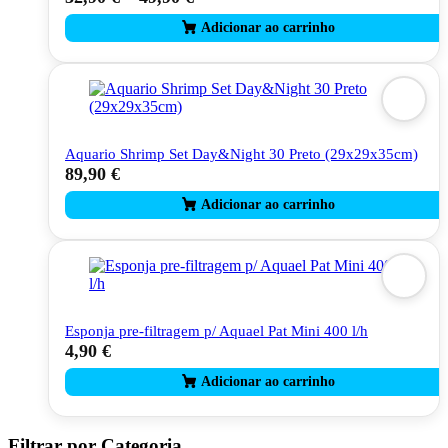
product
has
multiple
variants.
The
options
may
be
Aquario Shrimp Set Day&Night 30 Preto (29x29x35cm)
chosen
89,90
€
on
the
product
page
Esponja pre-filtragem p/ Aquael Pat Mini 400 l/h
4,90
€
Filtrar por Categoria