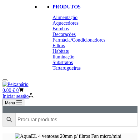
PRODUTOS
Alimentação
Aquecedores
Bombas
Decorações
Farmácia/Condicionadores
Filtros
Habitats
Iluminação
Substratos
Tartarugueiras
Carrinho
0,00
€
0
de
Iniciar sessão
compras
Menu