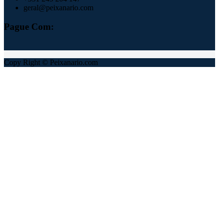
geral@peixanario.com
Pague Com:
Copy Right © Peixanario.com