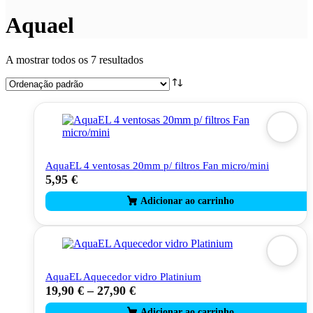
Aquael
A mostrar todos os 7 resultados
AquaEL 4 ventosas 20mm p/ filtros Fan micro/mini
5,95
€
AquaEL Aquecedor vidro Platinium
19,90
€
–
27,90
€
This
product