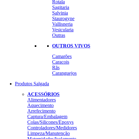
Rotala
Sagitaria
Salvinia
Staurogyne
Vallisneria
Vesicularia
Outras
OUTROS VIVOS
Camarões
Caracois
Rãs
Caranguejos
Produtos Salgada
ACESSÓRIOS
Alimentadores
Aquecimento
Arrefecimento
Captura/Embalagem
Colas/Silicones/Epoxys
Controladores/Medidores
Limpeza/Manutenção
Maternidades/Isolamento