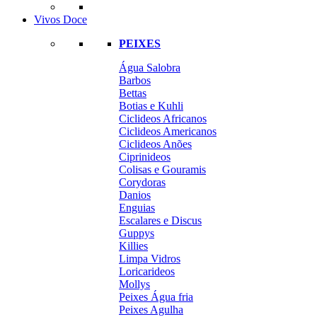
Vivos Doce
PEIXES
Água Salobra
Barbos
Bettas
Botias e Kuhli
Ciclideos Africanos
Ciclideos Americanos
Ciclideos Anões
Ciprinideos
Colisas e Gouramis
Corydoras
Danios
Enguias
Escalares e Discus
Guppys
Killies
Limpa Vidros
Loricarideos
Mollys
Peixes Água fria
Peixes Agulha