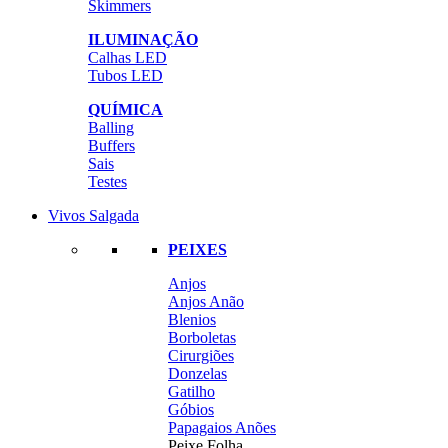
Skimmers
ILUMINAÇÃO
Calhas LED
Tubos LED
QUÍMICA
Balling
Buffers
Sais
Testes
Vivos Salgada
PEIXES
Anjos
Anjos Anão
Blenios
Borboletas
Cirurgiões
Donzelas
Gatilho
Góbios
Papagaios Anões
Peixe Folha