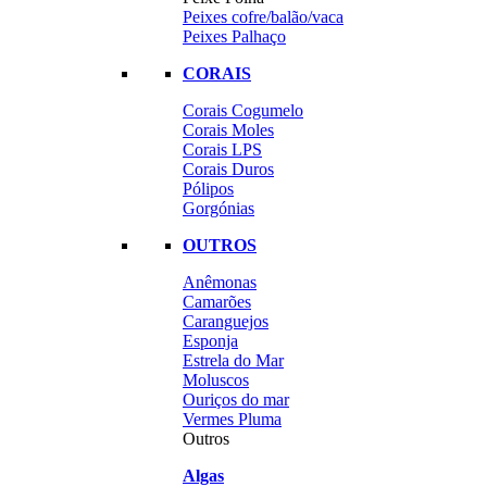
Peixes cofre/balão/vaca
Peixes Palhaço
CORAIS
Corais Cogumelo
Corais Moles
Corais LPS
Corais Duros
Pólipos
Gorgónias
OUTROS
Anêmonas
Camarões
Caranguejos
Esponja
Estrela do Mar
Moluscos
Ouriços do mar
Vermes Pluma
Outros
Algas