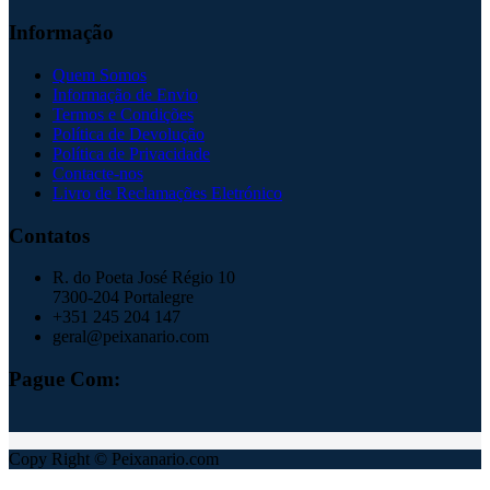
Informação
Quem Somos
Informação de Envio
Termos e Condições
Política de Devolução
Política de Privacidade
Contacte-nos
Livro de Reclamações Eletrónico
Contatos
R. do Poeta José Régio 10
7300-204 Portalegre
+351 245 204 147
geral@peixanario.com
Pague Com:
Copy Right © Peixanario.com