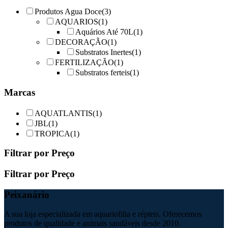
may
Produtos Agua Doce
(3)
be
AQUARIOS
(1)
chosen
Aquários Até 70L
(1)
on
DECORAÇÃO
(1)
the
product
Substratos Inertes
(1)
page
FERTILIZAÇÃO
(1)
Substratos ferteis
(1)
Marcas
AQUATLANTIS
(1)
JBL
(1)
TROPICA
(1)
Filtrar por Preço
Filtrar por Preço
Peixanário
A sua loja especializada em aquariofilia e répteis. Oferecemos
produtos de qualidade e animais saudáveis desde 2010.