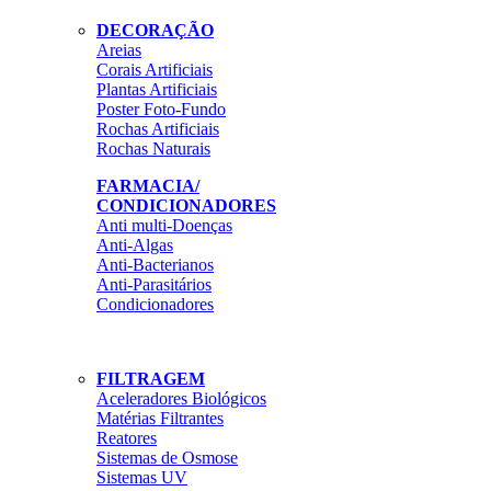
DECORAÇÃO
Areias
Corais Artificiais
Plantas Artificiais
Poster Foto-Fundo
Rochas Artificiais
Rochas Naturais
FARMACIA/
CONDICIONADORES
Anti multi-Doenças
Anti-Algas
Anti-Bacterianos
Anti-Parasitários
Condicionadores
FILTRAGEM
Aceleradores Biológicos
Matérias Filtrantes
Reatores
Sistemas de Osmose
Sistemas UV