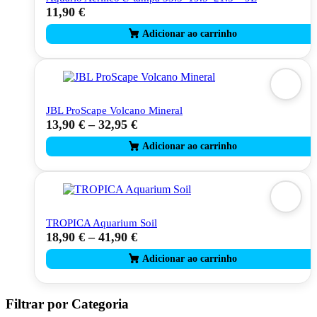
11,90
€
JBL ProScape Volcano Mineral
13,90
€
–
32,95
€
This
product
has
multiple
variants.
The
options
may
TROPICA Aquarium Soil
be
18,90
€
–
41,90
€
This
chosen
product
on
has
the
multiple
product
variants.
page
The
Filtrar por Categoria
options