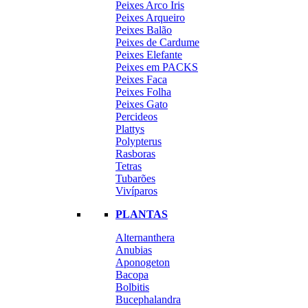
Peixes Arco Iris
Peixes Arqueiro
Peixes Balão
Peixes de Cardume
Peixes Elefante
Peixes em PACKS
Peixes Faca
Peixes Folha
Peixes Gato
Percideos
Plattys
Polypterus
Rasboras
Tetras
Tubarões
Vivíparos
PLANTAS
Alternanthera
Anubias
Aponogeton
Bacopa
Bolbitis
Bucephalandra