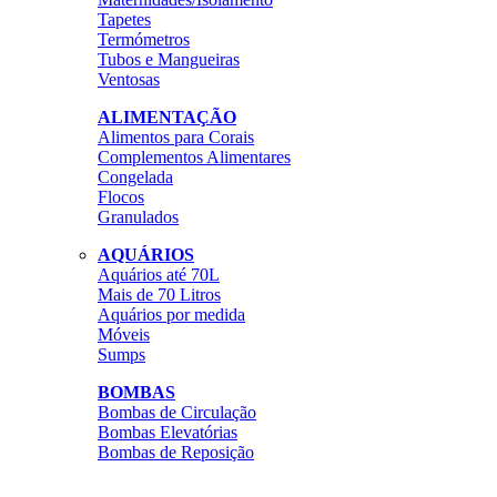
Tapetes
Termómetros
Tubos e Mangueiras
Ventosas
ALIMENTAÇÃO
Alimentos para Corais
Complementos Alimentares
Congelada
Flocos
Granulados
AQUÁRIOS
Aquários até 70L
Mais de 70 Litros
Aquários por medida
Móveis
Sumps
BOMBAS
Bombas de Circulação
Bombas Elevatórias
Bombas de Reposição