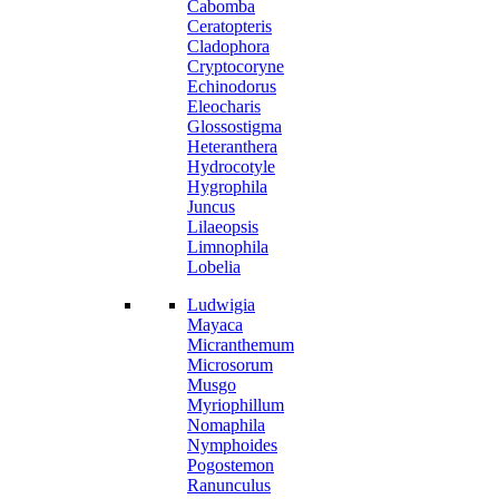
Cabomba
Ceratopteris
Cladophora
Cryptocoryne
Echinodorus
Eleocharis
Glossostigma
Heteranthera
Hydrocotyle
Hygrophila
Juncus
Lilaeopsis
Limnophila
Lobelia
Ludwigia
Mayaca
Micranthemum
Microsorum
Musgo
Myriophillum
Nomaphila
Nymphoides
Pogostemon
Ranunculus