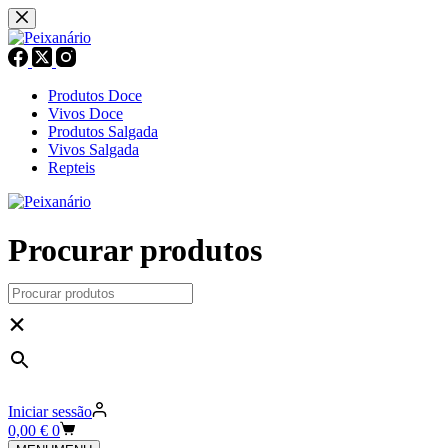
Pular
para
o
conteúdo
Produtos Doce
Vivos Doce
Produtos Salgada
Vivos Salgada
Repteis
Procurar produtos
×
Iniciar sessão
Carrinho
0,00
€
0
de