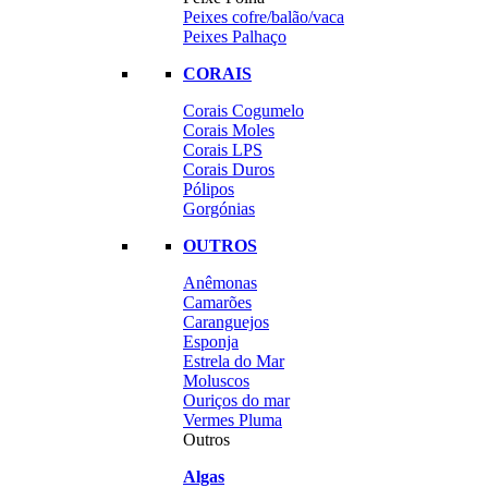
Peixes cofre/balão/vaca
Peixes Palhaço
CORAIS
Corais Cogumelo
Corais Moles
Corais LPS
Corais Duros
Pólipos
Gorgónias
OUTROS
Anêmonas
Camarões
Caranguejos
Esponja
Estrela do Mar
Moluscos
Ouriços do mar
Vermes Pluma
Outros
Algas