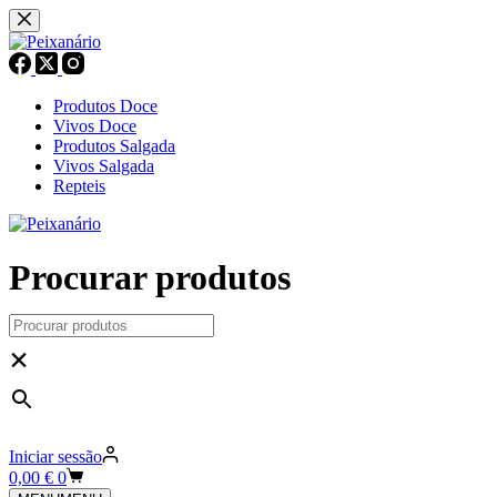
Pular
para
o
conteúdo
Produtos Doce
Vivos Doce
Produtos Salgada
Vivos Salgada
Repteis
Procurar produtos
×
Iniciar sessão
Carrinho
0,00
€
0
de