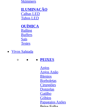
Skimmers
ILUMINAÇÃO
Calhas LED
Tubos LED
QUÍMICA
Balling
Buffers
Sais
Testes
Vivos Salgada
PEIXES
Anjos
Anjos Anão
Blenios
Borboletas
Cirurgiões
Donzelas
Gatilho
Góbios
Papagaios Anões
Peixe Folha