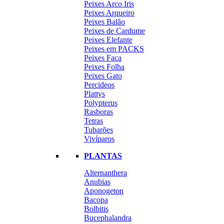
Peixes Arco Iris
Peixes Arqueiro
Peixes Balão
Peixes de Cardume
Peixes Elefante
Peixes em PACKS
Peixes Faca
Peixes Folha
Peixes Gato
Percideos
Plattys
Polypterus
Rasboras
Tetras
Tubarões
Vivíparos
PLANTAS
Alternanthera
Anubias
Aponogeton
Bacopa
Bolbitis
Bucephalandra