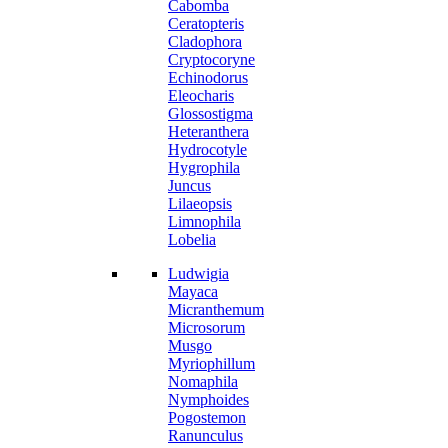
Cabomba
Ceratopteris
Cladophora
Cryptocoryne
Echinodorus
Eleocharis
Glossostigma
Heteranthera
Hydrocotyle
Hygrophila
Juncus
Lilaeopsis
Limnophila
Lobelia
Ludwigia
Mayaca
Micranthemum
Microsorum
Musgo
Myriophillum
Nomaphila
Nymphoides
Pogostemon
Ranunculus