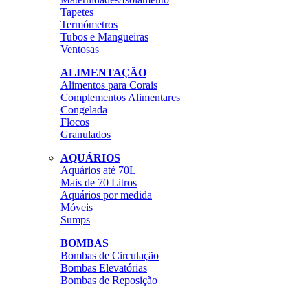
Tapetes
Termómetros
Tubos e Mangueiras
Ventosas
ALIMENTAÇÃO
Alimentos para Corais
Complementos Alimentares
Congelada
Flocos
Granulados
AQUÁRIOS
Aquários até 70L
Mais de 70 Litros
Aquários por medida
Móveis
Sumps
BOMBAS
Bombas de Circulação
Bombas Elevatórias
Bombas de Reposição