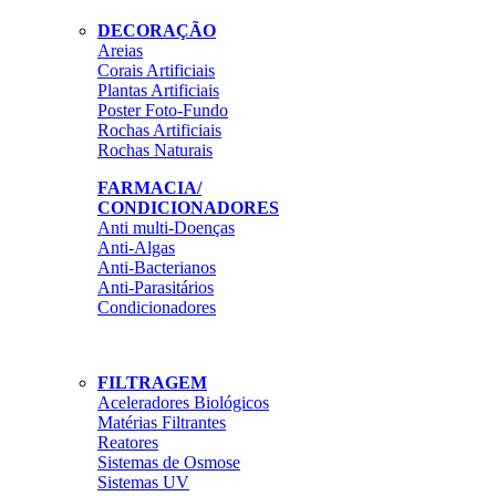
DECORAÇÃO
Areias
Corais Artificiais
Plantas Artificiais
Poster Foto-Fundo
Rochas Artificiais
Rochas Naturais
FARMACIA/
CONDICIONADORES
Anti multi-Doenças
Anti-Algas
Anti-Bacterianos
Anti-Parasitários
Condicionadores
FILTRAGEM
Aceleradores Biológicos
Matérias Filtrantes
Reatores
Sistemas de Osmose
Sistemas UV