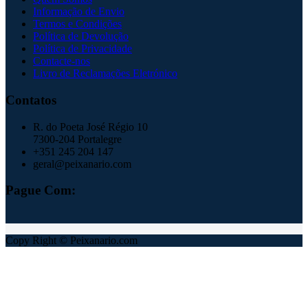
Informação de Envio
Termos e Condições
Política de Devolução
Política de Privacidade
Contacte-nos
Livro de Reclamações Eletrónico
Contatos
R. do Poeta José Régio 10
7300-204 Portalegre
+351 245 204 147
geral@peixanario.com
Pague Com:
Copy Right © Peixanario.com