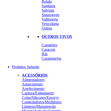
Rotala
Sagitaria
Salvinia
Staurogyne
Vallisneria
Vesicularia
Outras
OUTROS VIVOS
Camarões
Caracois
Rãs
Caranguejos
Produtos Salgada
ACESSÓRIOS
Alimentadores
Aquecimento
Arrefecimento
Captura/Embalagem
Colas/Silicones/Epoxys
Controladores/Medidores
Limpeza/Manutenção
Maternidades/Isolamento