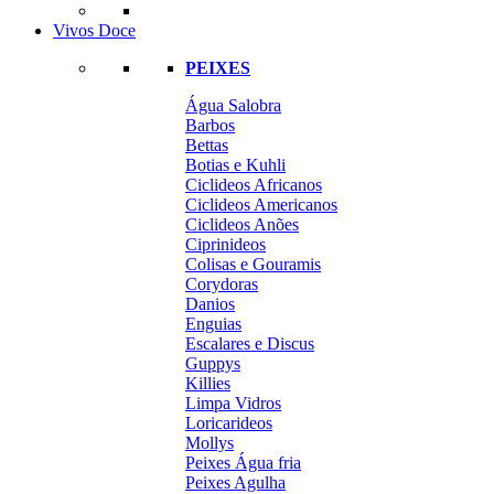
Vivos Doce
PEIXES
Água Salobra
Barbos
Bettas
Botias e Kuhli
Ciclideos Africanos
Ciclideos Americanos
Ciclideos Anões
Ciprinideos
Colisas e Gouramis
Corydoras
Danios
Enguias
Escalares e Discus
Guppys
Killies
Limpa Vidros
Loricarideos
Mollys
Peixes Água fria
Peixes Agulha