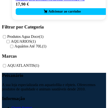
17,90
€
This
product
has
multiple
variants.
The
Filtrar por Categoria
options
may
Produtos Agua Doce
(1)
be
AQUARIOS
(1)
chosen
Aquários Até 70L
(1)
on
the
Marcas
product
page
AQUATLANTIS
(1)
Peixanário
A sua loja especializada em aquariofilia e répteis. Oferecemos
produtos de qualidade e animais saudáveis desde 2010.
Informação
Quem Somos