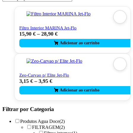
Filtro Interior MARINA Jet-Flo
15,90
€
–
28,90
€
This
product
has
multiple
variants.
The
options
may
Zeo-Carvao p/ Elite Jet-Flo
be
3,15
€
–
3,95
€
This
chosen
product
on
has
the
multiple
product
variants.
page
The
Filtrar por Categoria
options
may
Produtos Agua Doce
(2)
be
FILTRAGEM
(2)
chosen