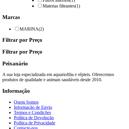
Filtros internos
(1)
on
Materias filtrantes
(1)
the
product
Marcas
page
MARINA
(2)
Filtrar por Preço
Filtrar por Preço
Peixanário
A sua loja especializada em aquariofilia e répteis. Oferecemos
produtos de qualidade e animais saudáveis desde 2010.
Informação
Quem Somos
Informação de Envio
Termos e Condições
Política de Devolução
Política de Privacidade
Contacte-nos