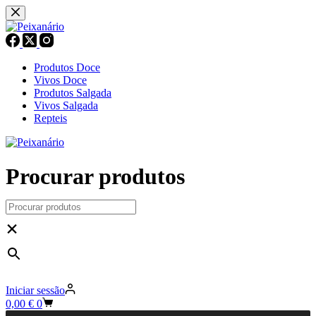
Pular
para
o
conteúdo
Produtos Doce
Vivos Doce
Produtos Salgada
Vivos Salgada
Repteis
Procurar produtos
×
Iniciar sessão
Carrinho
0,00
€
0
de