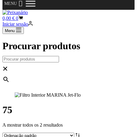
MENU
compras
Carrinho
0,00
€
0
de
Iniciar sessão
compras
Menu
Procurar produtos
×
75
A mostrar todos os 2 resultados