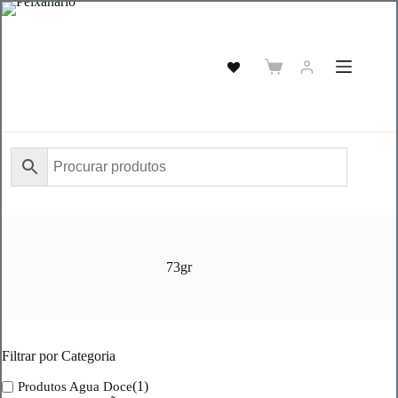
Pular
para
o
conteúdo
Carrinho
de
compras
73gr
Filtrar por Categoria
(1)
Produtos Agua Doce