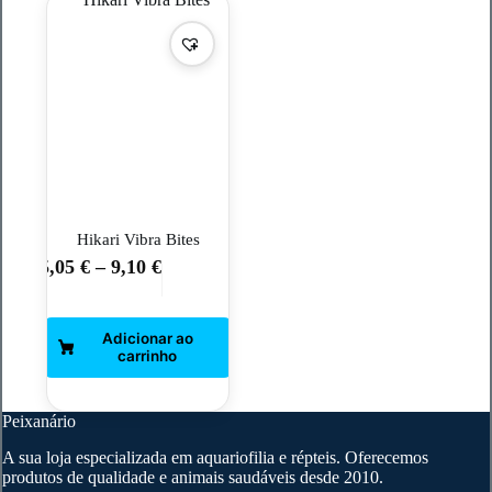
Hikari Vibra Bites
5,05
€
–
9,10
€
This
product
has
multiple
variants.
The
options
may
Peixanário
be
chosen
A sua loja especializada em aquariofilia e répteis. Oferecemos
on
produtos de qualidade e animais saudáveis desde 2010.
the