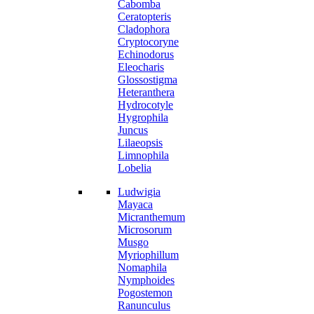
Cabomba
Ceratopteris
Cladophora
Cryptocoryne
Echinodorus
Eleocharis
Glossostigma
Heteranthera
Hydrocotyle
Hygrophila
Juncus
Lilaeopsis
Limnophila
Lobelia
Ludwigia
Mayaca
Micranthemum
Microsorum
Musgo
Myriophillum
Nomaphila
Nymphoides
Pogostemon
Ranunculus