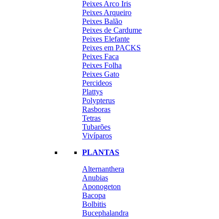
Peixes Arco Iris
Peixes Arqueiro
Peixes Balão
Peixes de Cardume
Peixes Elefante
Peixes em PACKS
Peixes Faca
Peixes Folha
Peixes Gato
Percideos
Plattys
Polypterus
Rasboras
Tetras
Tubarões
Vivíparos
PLANTAS
Alternanthera
Anubias
Aponogeton
Bacopa
Bolbitis
Bucephalandra