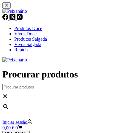
Pular
para
o
conteúdo
Produtos Doce
Vivos Doce
Produtos Salgada
Vivos Salgada
Repteis
Procurar produtos
×
Iniciar sessão
Carrinho
0,00
€
0
de