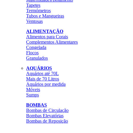
Tapetes
Termómetros
Tubos e Mangueiras
Ventosas
ALIMENTAÇÃO
Alimentos para Corais
Complementos Alimentares
Congelada
Flocos
Granulados
AQUÁRIOS
Aquários até 70L
Mais de 70 Litros
Aquários por medida
Móveis
Sumps
BOMBAS
Bombas de Circulação
Bombas Elevatórias
Bombas de Reposição