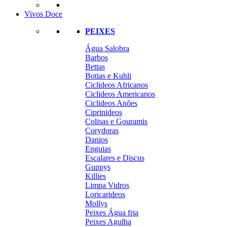
Vivos Doce
PEIXES
Água Salobra
Barbos
Bettas
Botias e Kuhli
Ciclideos Africanos
Ciclideos Americanos
Ciclideos Anões
Ciprinideos
Colisas e Gouramis
Corydoras
Danios
Enguias
Escalares e Discus
Guppys
Killies
Limpa Vidros
Loricarideos
Mollys
Peixes Água fria
Peixes Agulha