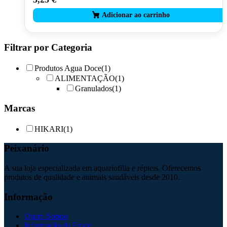
Filtrar por Categoria
Produtos Agua Doce
(1)
ALIMENTAÇÃO
(1)
Granulados
(1)
Marcas
HIKARI
(1)
Peixanário
A sua loja especializada em aquariofilia e répteis. Oferecemos
produtos de qualidade e animais saudáveis desde 2010.
Informação
Quem Somos
Informação de Envio