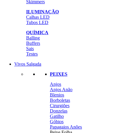
Skimmers
ILUMINAÇÃO
Calhas LED
Tubos LED
QUÍMICA
Balling
Buffers
Sais
Testes
Vivos Salgada
PEIXES
Anjos
Anjos Anão
Blenios
Borboletas
Cirurgiões
Donzelas
Gatilho
Góbios
Papagaios Anões
Peixe Folha