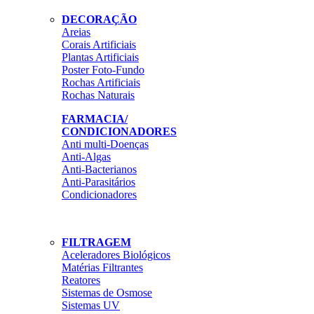
DECORAÇÃO
Areias
Corais Artificiais
Plantas Artificiais
Poster Foto-Fundo
Rochas Artificiais
Rochas Naturais
FARMACIA/
CONDICIONADORES
Anti multi-Doenças
Anti-Algas
Anti-Bacterianos
Anti-Parasitários
Condicionadores
FILTRAGEM
Aceleradores Biológicos
Matérias Filtrantes
Reatores
Sistemas de Osmose
Sistemas UV