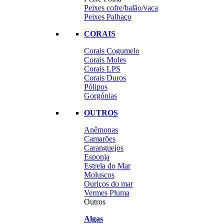
Peixes cofre/balão/vaca
Peixes Palhaço
CORAIS
Corais Cogumelo
Corais Moles
Corais LPS
Corais Duros
Pólipos
Gorgónias
OUTROS
Anêmonas
Camarões
Caranguejos
Esponja
Estrela do Mar
Moluscos
Ouriços do mar
Vermes Pluma
Outros
Algas