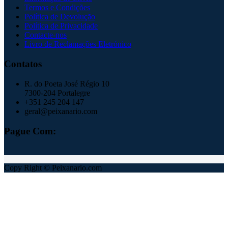
Termos e Condições
Política de Devolução
Política de Privacidade
Contacte-nos
Livro de Reclamações Eletrónico
Contatos
R. do Poeta José Régio 10
7300-204 Portalegre
+351 245 204 147
geral@peixanario.com
Pague Com:
Copy Right © Peixanario.com