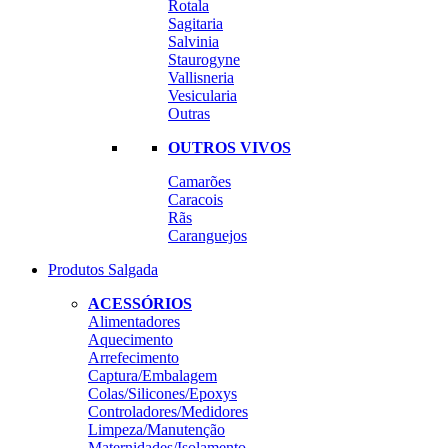
Rotala
Sagitaria
Salvinia
Staurogyne
Vallisneria
Vesicularia
Outras
OUTROS VIVOS
Camarões
Caracois
Rãs
Caranguejos
Produtos Salgada
ACESSÓRIOS
Alimentadores
Aquecimento
Arrefecimento
Captura/Embalagem
Colas/Silicones/Epoxys
Controladores/Medidores
Limpeza/Manutenção
Maternidades/Isolamento