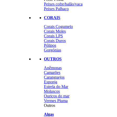
Peixes cofre/balão/vaca
Peixes Palhaço
CORAIS
Corais Cogumelo
Corais Moles
Corais LPS
Corais Duros
Pólipos
Gorgónias
OUTROS
Anêmonas
Camarões
Caranguejos
Esponja
Estrela do Mar
Moluscos
Ouriços do mar
Vermes Pluma
Outros
Algas