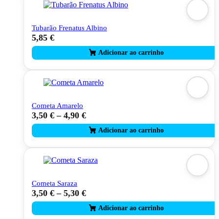
Tubarão Frenatus Albino
5,85
€
Cometa Amarelo
3,50
€
–
4,90
€
This
product
has
multiple
variants.
The
options
may
Cometa Saraza
be
3,50
€
–
5,30
€
This
chosen
product
on
has
the