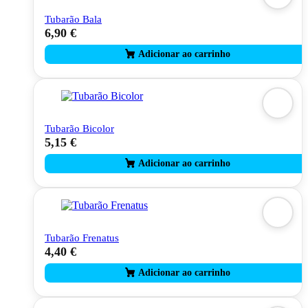
Tubarão Bala
6,90
€
Tubarão Bicolor
5,15
€
Tubarão Frenatus
4,40
€