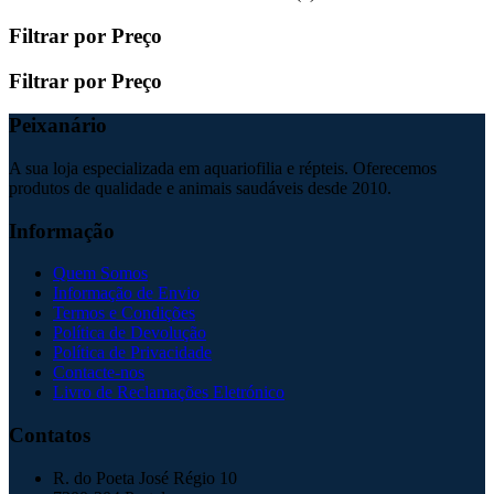
Filtrar por Preço
Filtrar por Preço
Peixanário
A sua loja especializada em aquariofilia e répteis. Oferecemos
produtos de qualidade e animais saudáveis desde 2010.
Informação
Quem Somos
Informação de Envio
Termos e Condições
Política de Devolução
Política de Privacidade
Contacte-nos
Livro de Reclamações Eletrónico
Contatos
R. do Poeta José Régio 10