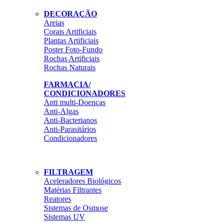
DECORAÇÃO
Areias
Corais Artificiais
Plantas Artificiais
Poster Foto-Fundo
Rochas Artificiais
Rochas Naturais
FARMACIA/
CONDICIONADORES
Anti multi-Doenças
Anti-Algas
Anti-Bacterianos
Anti-Parasitários
Condicionadores
FILTRAGEM
Aceleradores Biológicos
Matérias Filtrantes
Reatores
Sistemas de Osmose
Sistemas UV