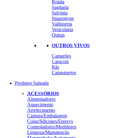
Rotala
Sagitaria
Salvinia
Staurogyne
Vallisneria
Vesicularia
Outras
OUTROS VIVOS
Camarões
Caracois
Rãs
Caranguejos
Produtos Salgada
ACESSÓRIOS
Alimentadores
Aquecimento
Arrefecimento
Captura/Embalagem
Colas/Silicones/Epoxys
Controladores/Medidores
Limpeza/Manutenção
Maternidades/Isolamento