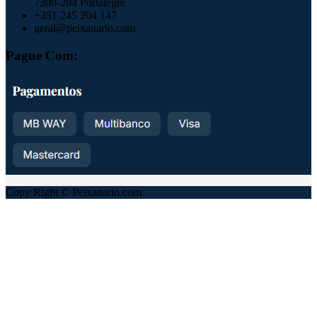
7300-204 Portalegre
+351 245 204 147
geral@peixanario.com
Pague Com:
Copy Right © Peixanario.com