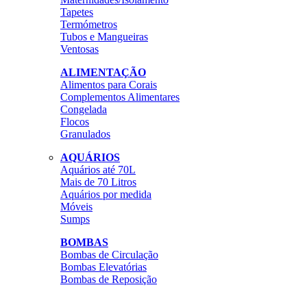
Tapetes
Termómetros
Tubos e Mangueiras
Ventosas
ALIMENTAÇÃO
Alimentos para Corais
Complementos Alimentares
Congelada
Flocos
Granulados
AQUÁRIOS
Aquários até 70L
Mais de 70 Litros
Aquários por medida
Móveis
Sumps
BOMBAS
Bombas de Circulação
Bombas Elevatórias
Bombas de Reposição