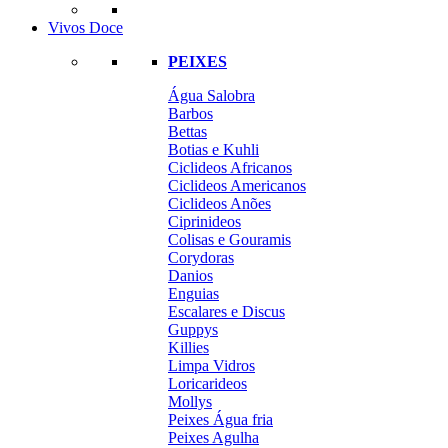
Vivos Doce
PEIXES
Água Salobra
Barbos
Bettas
Botias e Kuhli
Ciclideos Africanos
Ciclideos Americanos
Ciclideos Anões
Ciprinideos
Colisas e Gouramis
Corydoras
Danios
Enguias
Escalares e Discus
Guppys
Killies
Limpa Vidros
Loricarideos
Mollys
Peixes Água fria
Peixes Agulha