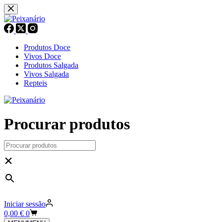
Pular
para
o
conteúdo
Produtos Doce
Vivos Doce
Produtos Salgada
Vivos Salgada
Repteis
Procurar produtos
×
Iniciar sessão
Carrinho
0,00
€
0
de