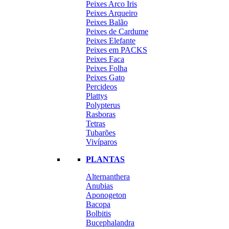
Peixes Arco Iris
Peixes Arqueiro
Peixes Balão
Peixes de Cardume
Peixes Elefante
Peixes em PACKS
Peixes Faca
Peixes Folha
Peixes Gato
Percideos
Plattys
Polypterus
Rasboras
Tetras
Tubarões
Vivíparos
PLANTAS
Alternanthera
Anubias
Aponogeton
Bacopa
Bolbitis
Bucephalandra