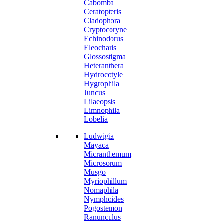
Cabomba
Ceratopteris
Cladophora
Cryptocoryne
Echinodorus
Eleocharis
Glossostigma
Heteranthera
Hydrocotyle
Hygrophila
Juncus
Lilaeopsis
Limnophila
Lobelia
Ludwigia
Mayaca
Micranthemum
Microsorum
Musgo
Myriophillum
Nomaphila
Nymphoides
Pogostemon
Ranunculus