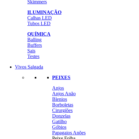
Skimmers
ILUMINAÇÃO
Calhas LED
Tubos LED
QUÍMICA
Balling
Buffers
Sais
Testes
Vivos Salgada
PEIXES
Anjos
Anjos Anão
Blenios
Borboletas
Cirurgiões
Donzelas
Gatilho
Góbios
Papagaios Anões
Peixe Folha